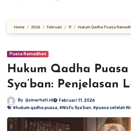
Home
2026
Februari
11
Hukum Qadha Puasa Ramadhan
Puasa Ramadhan
Hukum Qadha Puasa 
Sya’ban: Penjelasan 
By
@sinarhati.id
Februari 11, 2026
#hukum qadha puasa
,
#Nisfu Sya’ban
,
#puasa setelah Ni