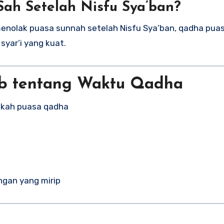
ah Setelah Nisfu Sya’ban?
enolak puasa sunnah setelah Nisfu Sya’ban, qadha puas
yar’i yang kuat.
b tentang Waktu Qadha
akah puasa qadha
angan yang mirip