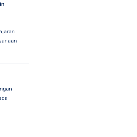
in
ajaran
ksanaan
ngan
eda