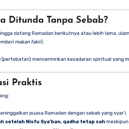
ha Ditunda Tanpa Sebab?
hingga datang Ramadan berikutnya atau lebih lama, ula
mberi makan fakir
).
h
(pertobatan) mencerminkan kesadaran spiritual yang 
i Praktis
ang:
eninggalkan puasa Ramadan dengan sebab yang syar’i.
h setelah Nisfu Sya’ban, qadha tetap sah
meskipun 