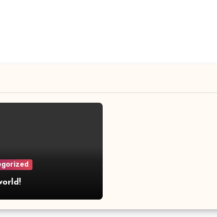
gorized
world!