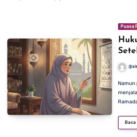
Puasa
Huk
Sete
Len
@si
Namun 
menjala
Ramada
Baca 