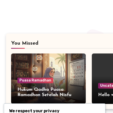
You Missed
Puasa Ramadhan
Uncate
Hukum Qadha Puasa
Ramadhan Setelah Nisfu
Hello 
Sya’ban: Penjelasan
Lengkap
We respect your privacy